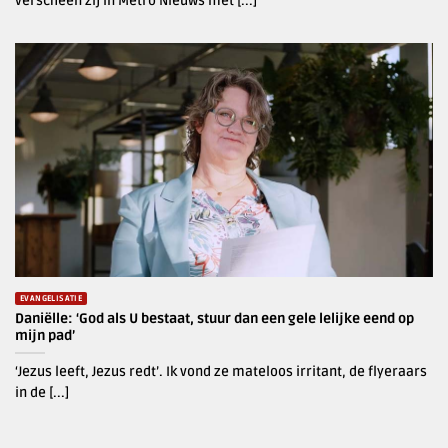
verscheen zij in Metro Nieuws met [...]
EVANGELISATIE
Daniëlle: ‘God als U bestaat, stuur dan een gele lelijke eend op
mijn pad’
‘Jezus leeft, Jezus redt’. Ik vond ze mateloos irritant, de flyeraars
in de [...]