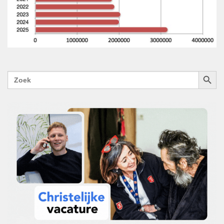
ZOEKK
Zoek
naar: