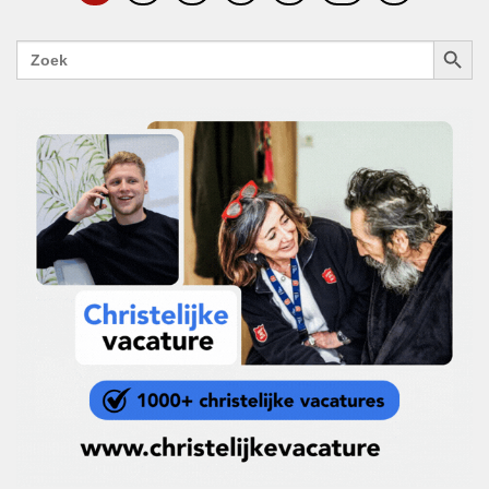
ZOEKK
Zoek
naar: