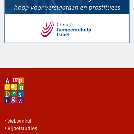
• Webwinkel
• Bijbelstudies