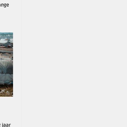
lange
 jaar