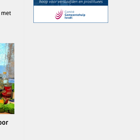
p met
oor