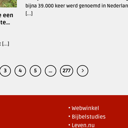
bijna 39.000 keer werd genoemd in Nederla
[...]
e een
tte…
[...]
3
4
5
…
277
• Webwinkel
• Bijbelstudies
• Leven.nu