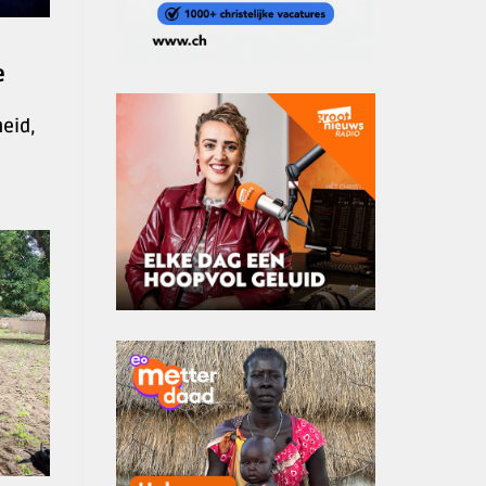
e
heid,