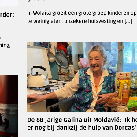
In Wolaita groeit een grote groep kinderen o
rder:
te weinig eten, onzekere huisvesting en [...]
s
ning,
De 88-jarige Galina uit Moldavië: ‘Ik h
er nog bij dankzij de hulp van Dorcas’