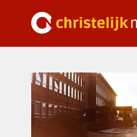
Ga
naar
inhoud