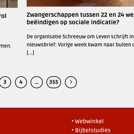
Zwangerschappen tussen 22 en 24 w
rol
beëindigen op sociale indicatie?
De organisatie Schreeuw om Leven schrijft i
nieuwsbrief: Vorige week kwam naar buiten 
omen.
[...]
3
4
…
355
• Webwinkel
• Bijbelstudies