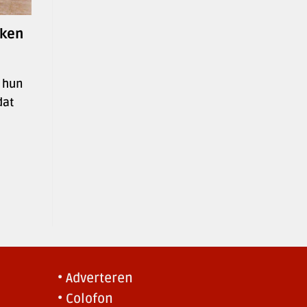
eken
n hun
dat
• Adverteren
• Colofon