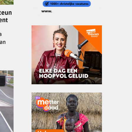
steun
ent
a
van