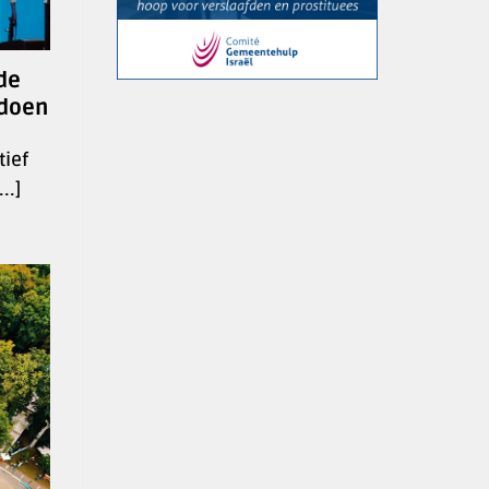
de
 doen
tief
..]