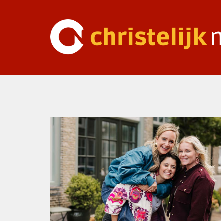
Ga
naar
inhoud