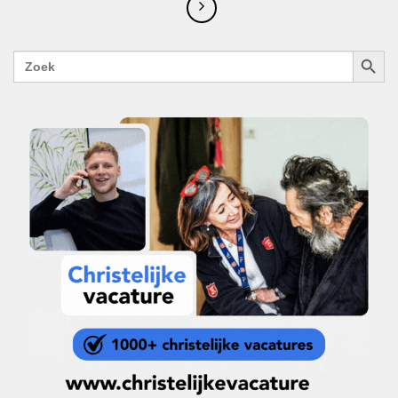
ZOEKK
Zoek
naar: