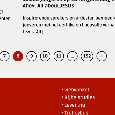
Ahoy: All about JESUS
gt
Inspirerende sprekers en artiesten bemoedi
enten
jongeren met het eerlijke en hoopvolle verha
Jezus. All [...]
7
8
9
10
11
…
192
• Webwinkel
• Bijbelstudies
• Leven.nu
• Trolleybus