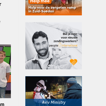
r
e
im