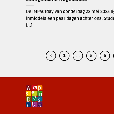
De IMPACTday van donderdag 22 mei 2025 li
inmiddels een paar dagen achter ons. Stud
[...]
1
…
5
6