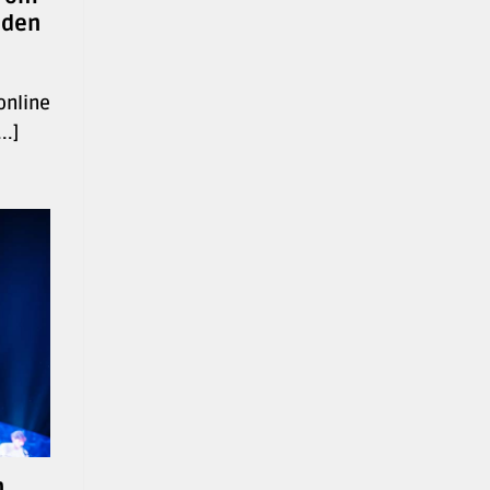
nden
 online
..]
n