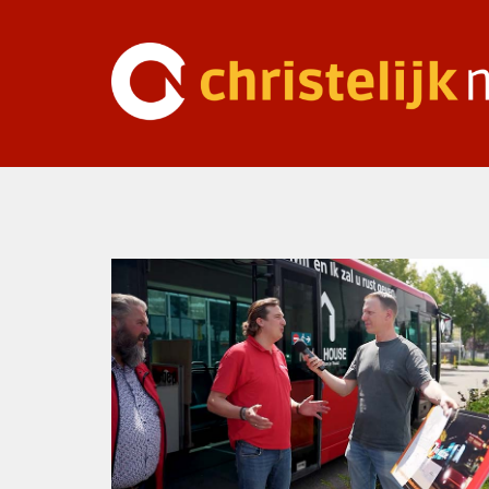
Ga
naar
inhoud