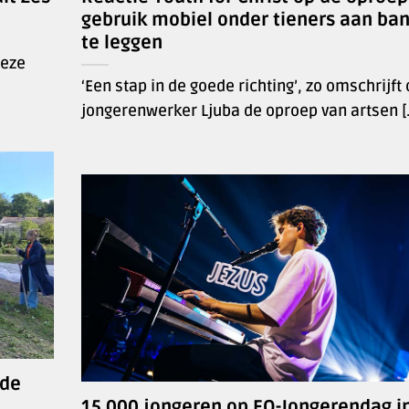
gebruik mobiel onder tieners aan ba
te leggen
deze
‘Een stap in de goede richting’, zo omschrijft
jongerenwerker Ljuba de oproep van artsen [.
 de
15.000 jongeren op EO-Jongerendag i