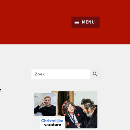
MENU
ZOEKKNOP
Zoek
naar:
n