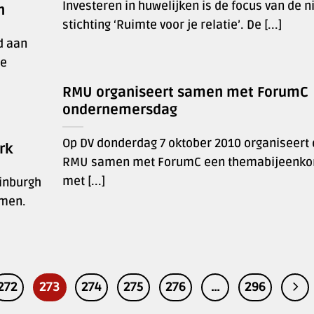
Investeren in huwelijken is de focus van de 
n
stichting ‘Ruimte voor je relatie’. De [...]
d aan
ge
RMU organiseert samen met ForumC
ondernemersdag
Op DV donderdag 7 oktober 2010 organiseert
rk
RMU samen met ForumC een themabijeenk
met [...]
dinburgh
omen.
272
273
274
275
276
…
296