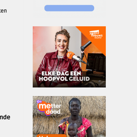
ken
ende