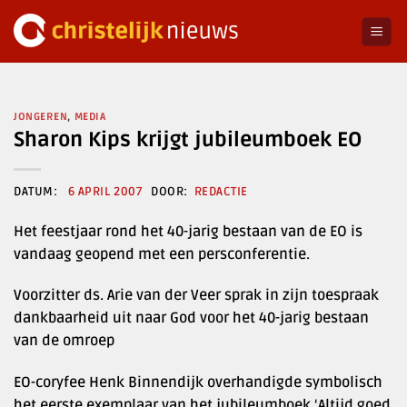
Ga
naar
inhoud
JONGEREN
,
MEDIA
Sharon Kips krijgt jubileumboek EO
6 APRIL 2007
REDACTIE
Het feestjaar rond het 40-jarig bestaan van de EO is
vandaag geopend met een persconferentie.
Voorzitter ds. Arie van der Veer sprak in zijn toespraak
dankbaarheid uit naar God voor het 40-jarig bestaan
van de omroep
EO-coryfee Henk Binnendijk overhandigde symbolisch
het eerste exemplaar van het jubileumboek ‘Altijd goed