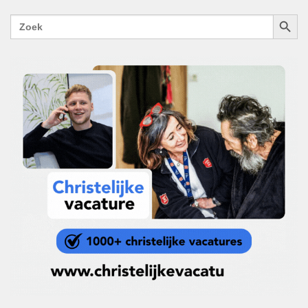
ZOEKK
Zoek
naar: