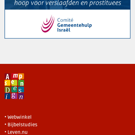
• Webwinkel
• Bijbelstudies
• Leven.nu