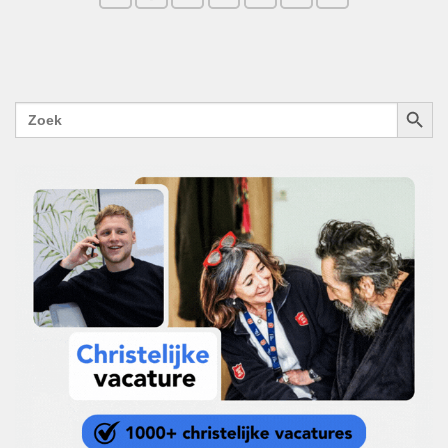
ZOEKK
Zoek
naar: