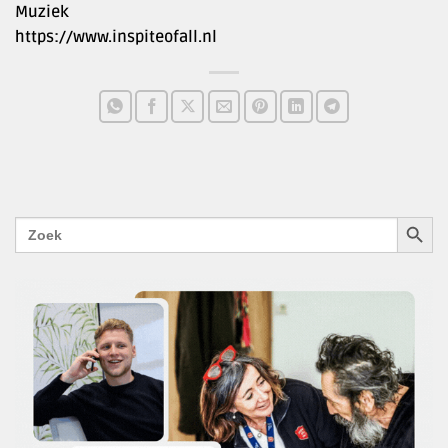
Muziek
https://www.inspiteofall.nl
ZOEKK
Zoek
naar: