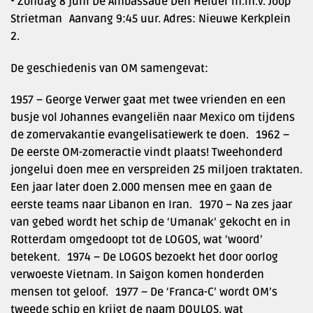
• Zondag 8 juni De Ambassade Den Helder m.m.v. Joop
Strietman Aanvang 9:45 uur. Adres: Nieuwe Kerkplein
2.
De geschiedenis van OM samengevat:
1957 – George Verwer gaat met twee vrienden en een
busje vol Johannes evangeliën naar Mexico om tijdens
de zomervakantie evangelisatiewerk te doen. 1962 –
De eerste OM-zomeractie vindt plaats! Tweehonderd
jongelui doen mee en verspreiden 25 miljoen traktaten.
Een jaar later doen 2.000 mensen mee en gaan de
eerste teams naar Libanon en Iran. 1970 – Na zes jaar
van gebed wordt het schip de ‘Umanak’ gekocht en in
Rotterdam omgedoopt tot de LOGOS, wat ‘woord’
betekent. 1974 – De LOGOS bezoekt het door oorlog
verwoeste Vietnam. In Saigon komen honderden
mensen tot geloof. 1977 – De ‘Franca-C’ wordt OM’s
tweede schip en krijgt de naam DOULOS, wat