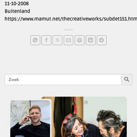
11-10-2008
Buitenland
https://www.mamut.net/thecreativeworks/subdet151.ht
ZOEKK
Zoek
naar: