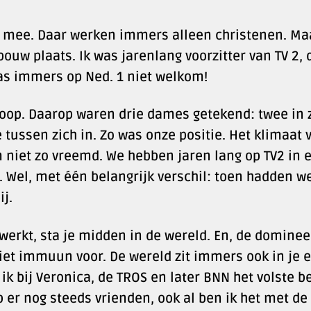
rg mee. Daar werken immers alleen christenen. Ma
ouw plaats. Ik was jarenlang voorzitter van TV 2, 
as immers op Ned. 1 niet welkom!
mloop. Daarop waren drie dames getekend: twee in 
tussen zich in. Zo was onze positie. Het klimaat 
 niet zo vreemd. We hebben jaren lang op TV2 in 
 Wel, met één belangrijk verschil: toen hadden w
ij.
e werkt, sta je midden in de wereld. En, de dominee
 niet immuun voor. De wereld zit immers ook in je 
t ik bij Veronica, de TROS en later BNN het volste b
b er nog steeds vrienden, ook al ben ik het met de