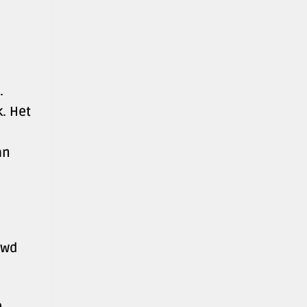
.
k. Het
an
uwd
e