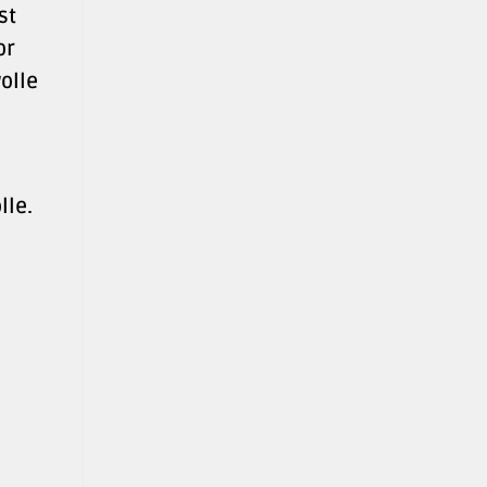
st
or
olle
lle.