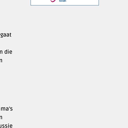
 gaat
n die
n
mma’s
n
ussie