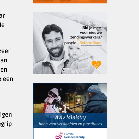
ar
de
zeer
van
een
e een
eigen
egrip