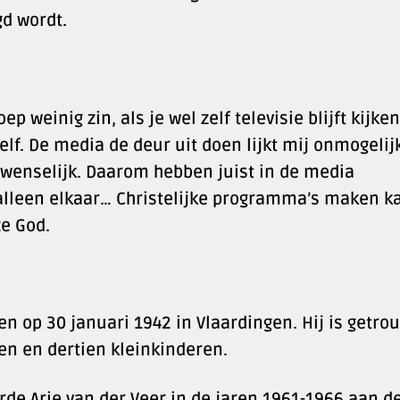
gd wordt.
weinig zin, als je wel zelf televisie blijft kijken
elf. De media de deur uit doen lijkt mij onmogelij
nwenselijk. Daarom hebben juist in de media
 alleen elkaar… Christelijke programma’s maken k
e God.
n op 30 januari 1942 in Vlaardingen. Hij is getro
en en dertien kleinkinderen.
de Arie van der Veer in de jaren 1961-1966 aan d