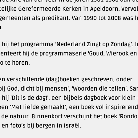
stelijke Gereformeerde Kerken in Apeldoorn. Vervo
 gemeenten als predikant. Van 1990 tot 2008 was h
.
t hij het programma ‘Nederland Zingt op Zondag’. I
enteert hij de programmaserie ‘Goud, Wierook en
io te horen.
ren verschillende (dag)boeken geschreven, onder
bij God, dicht bij mensen’, ‘Woorden die tellen’. S
hij ‘Dit is de dag!’, een bijbels dagboek voor klein
een ‘Met liefde gemaakt’, een boek vol inspireren
r de natuur. Binnenkort verschijnt het boek ‘Rond
n foto’s bij bergen in Israël.