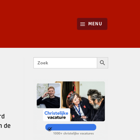
MENU
ZOEKKNOP
Zoek
naar:
rd
m de