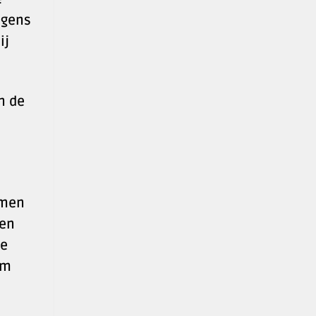
lgens
ij
n de
amen
 en
de
om