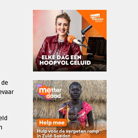
 de
evaar
eld
n