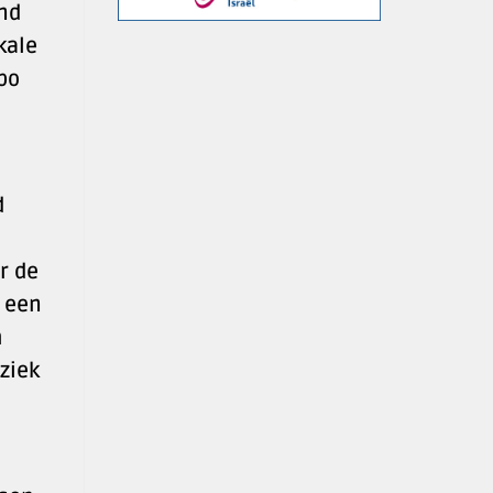
and
kale
po
d
r de
k een
h
ziek