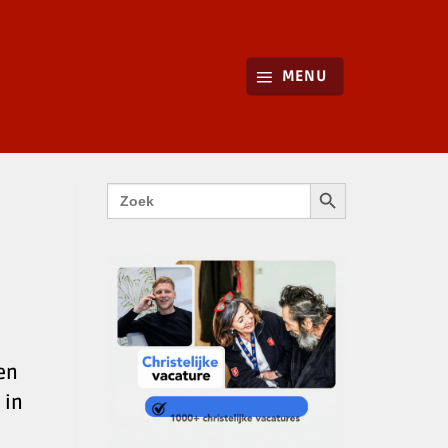
MENU
ZOEKKNOP
Zoek
naar:
en
 in