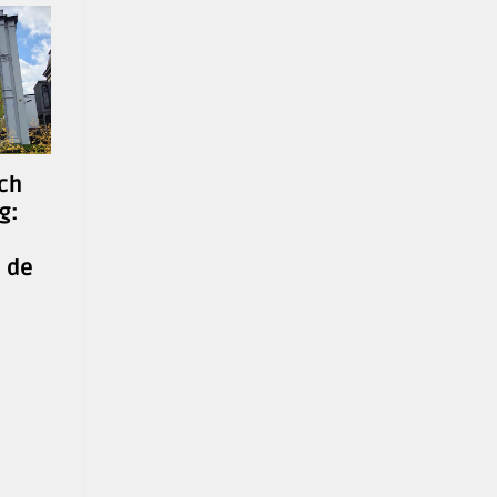
ch
g:
 de