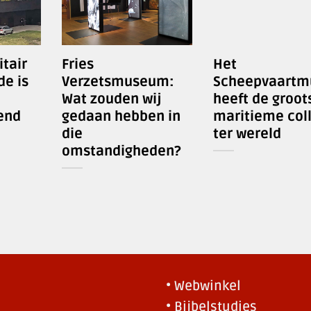
itair
Fries
Het
e is
Verzetsmuseum:
Scheepvaart
Wat zouden wij
heeft de groot
end
gedaan hebben in
maritieme coll
die
ter wereld
omstandigheden?
• Webwinkel
• Bijbelstudies