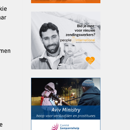
kie
aar
amen
n
e