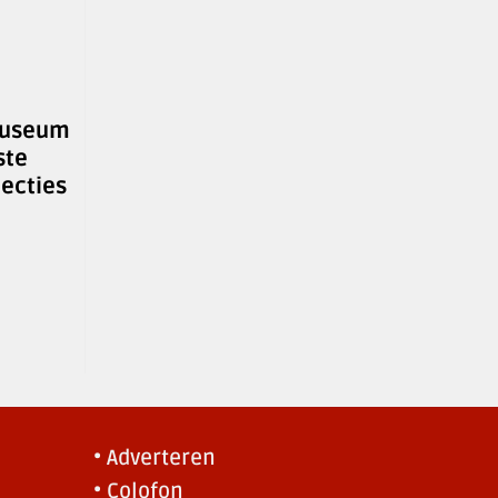
museum
ste
ecties
• Adverteren
• Colofon