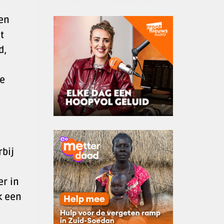
en
t
d,
de
bij
er in
k een