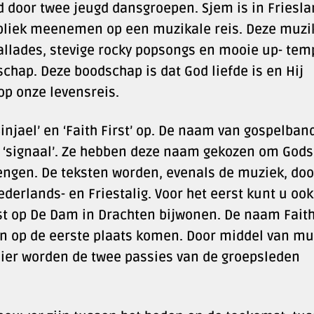
d door twee jeugd dansgroepen. Sjem is in Friesl
ubliek meenemen op een muzikale reis. Deze muzi
ballades, stevige rocky popsongs en mooie up- tem
hap. Deze boodschap is dat God liefde is en Hij
op onze levensreis.
njael’ en ‘Faith First’ op. De naam van gospelban
t ‘signaal’. Ze hebben deze naam gekozen om Gods
engen. De teksten worden, evenals de muziek, doo
derlands- en Friestalig. Voor het eerst kunt u oo
rst op De Dam in Drachten bijwonen. De naam Fait
en op de eerste plaats komen. Door middel van mu
nier worden de twee passies van de groepsleden