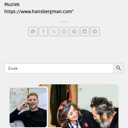
Muziek
https://www.hansbergman.com”
ZOEKK
Zoek
naar: