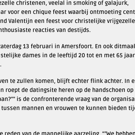
elle christenen, veelal in smoking of galajurk,
kaar voor een chique feest waarbij ontmoeting cent
nd Valentijn een feest voor christelijke vrijgezell
thousiaste reacties van destijds.
aterdag 13 februari in Amersfoort. En ook ditmaal
istelijke dames in de leeftijd 20 tot en met 65 jaar
.
 te zullen komen, blijft echter flink achter. In 
n roept de datingsite heren op de handschoen op 
aan?”” is de confronterende vraag van de organisa
g tussen mannen en vrouwen te kunnen bieden ti
 de reden van de mannelijke aarzeling. “”We hebbe