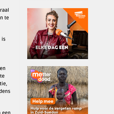
raal
en te
 is
een
te
tie,
jdens
n een