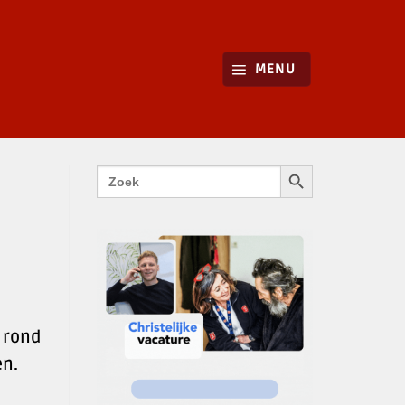
MENU
ZOEKKNOP
Zoek
naar:
 rond
en.