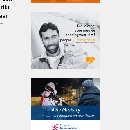
ikt.
eer
””