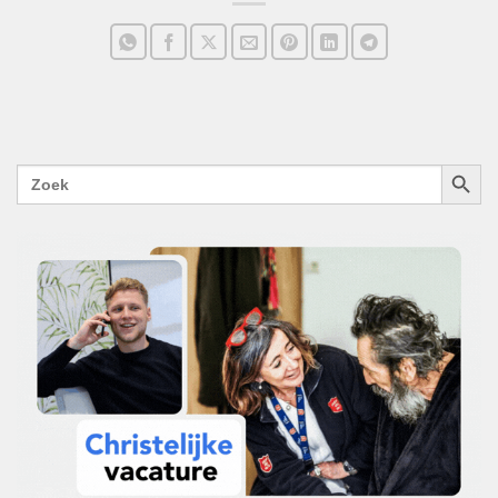
ZOEKK
Zoek
naar: