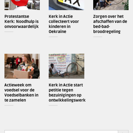
Protestantse
Kerk in Actie
Zorgen over het
Kerk: Noodhulp is
collecteert voor
afschaffen van de
onvoorwaardelijk
kinderen in
bed-bad-
Oekraïne
broodregeling
Actieweek om
Kerk in Actie start
voedsel voor de
petitie tegen
Voedselbanken in
bezuinigingen op
te zamelen
ontwikkelingswerk
ZOEKK
Zoek