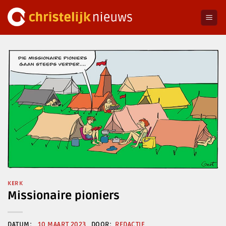
Ga
naar
inhoud
KERK
Missionaire pioniers
10 MAART 2023
REDACTIE