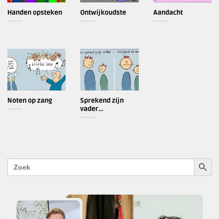
Handen opsteken
Ontwijkoudste
Aandacht
Noten op zang
Sprekend zijn
vader…
ZOEKK
Zoek
naar: