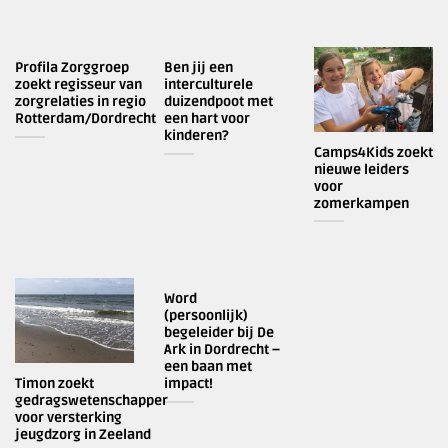
Profila Zorggroep
Ben jij een
zoekt regisseur van
interculturele
zorgrelaties in regio
duizendpoot met
Rotterdam/Dordrecht
een hart voor
kinderen?
Camps4Kids zoekt
nieuwe leiders
voor
zomerkampen
Word
(persoonlijk)
begeleider bij De
Ark in Dordrecht –
een baan met
Timon zoekt
impact!
gedragswetenschapper
voor versterking
jeugdzorg in Zeeland