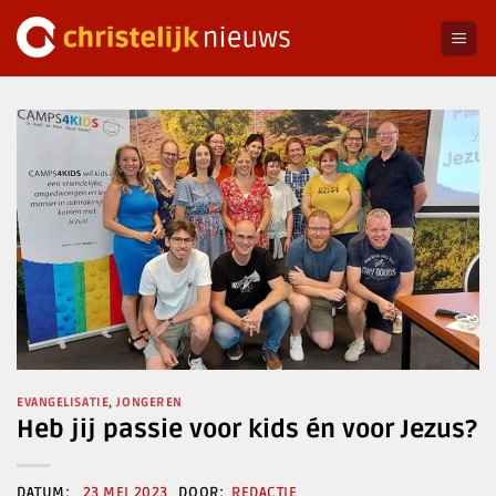
Ga
naar
inhoud
EVANGELISATIE
,
JONGEREN
Heb jij passie voor kids én voor Jezus?
23 MEI 2023
REDACTIE