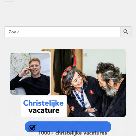
ZOEKK
Zoek
naar: