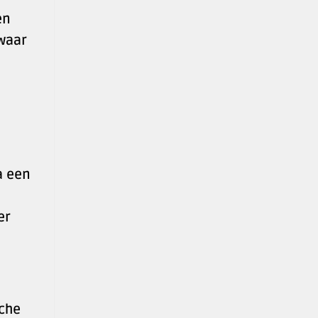
en
zwaar
a een
er
sche