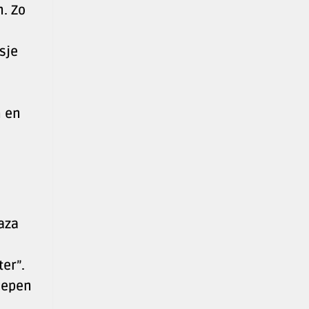
. Zo
sje
n en
aza
er”.
oepen