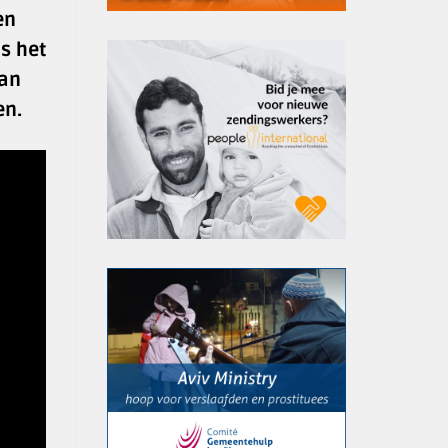
en
s het
van
en.