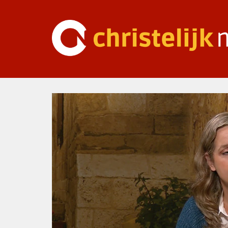
Ga
naar
inhoud