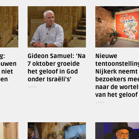
g:
Gideon Samuel: ‘Na
Nieuwe
ouwen
7 oktober groeide
tentoonstellin
 niet
het geloof in God
Nijkerk neemt
nen
onder Israëli’s’
bezoekers me
naar de wortel
van het geloof