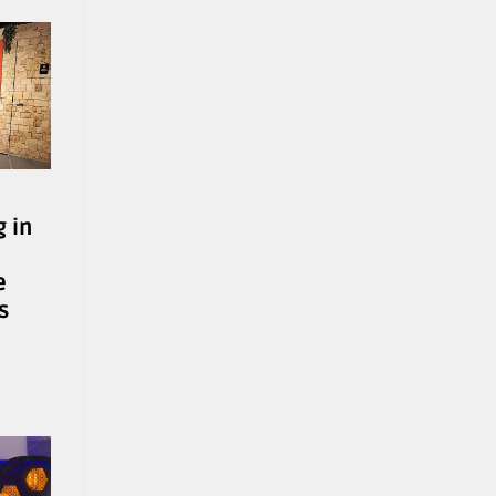
g in
e
s