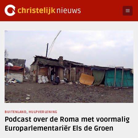
Ga
naar
inhoud
BUITENLAND
,
HULPVERLENING
Podcast over de Roma met voormalig
Europarlementariër Els de Groen