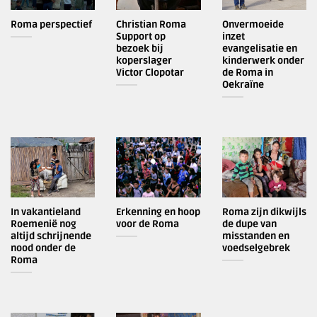
Roma perspectief
Christian Roma
Onvermoeide
Support op
inzet
bezoek bij
evangelisatie en
koperslager
kinderwerk onder
Victor Clopotar
de Roma in
Oekraïne
In vakantieland
Erkenning en hoop
Roma zijn dikwijls
Roemenië nog
voor de Roma
de dupe van
altijd schrijnende
misstanden en
nood onder de
voedselgebrek
Roma