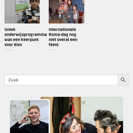
Uniek
Internationale
onderwijsprogramma
Roma-dag nog
was een keerpunt
niet overal een
voor Alex
feest
ZOEKK
Zoek
naar: