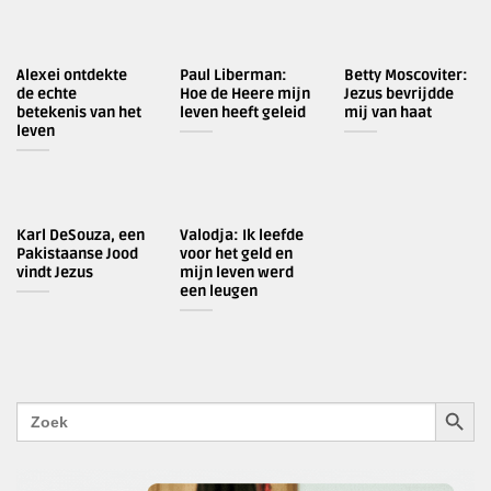
Alexei ontdekte
Paul Liberman:
Betty Moscoviter:
de echte
Hoe de Heere mijn
Jezus bevrijdde
betekenis van het
leven heeft geleid
mij van haat
leven
Karl DeSouza, een
Valodja: Ik leefde
Pakistaanse Jood
voor het geld en
vindt Jezus
mijn leven werd
een leugen
ZOEKK
Zoek
naar: