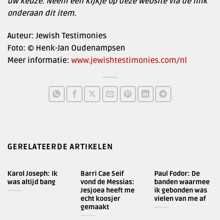
uw keuze. Neem een kijkje op deze website via de link
onderaan dit item.
Auteur: Jewish Testimonies
Foto: © Henk-Jan Oudenampsen
Meer informatie:
www.jewishtestimonies.com/nl
GERELATEERDE ARTIKELEN
Karol Joseph: Ik
Barri Cae Seif
Paul Fodor: De
was altijd bang
vond de Messias:
banden waarmee
Jesjoea heeft me
ik gebonden was
echt koosjer
vielen van me af
gemaakt