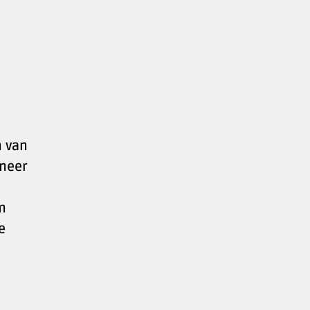
n van
 meer
m
e