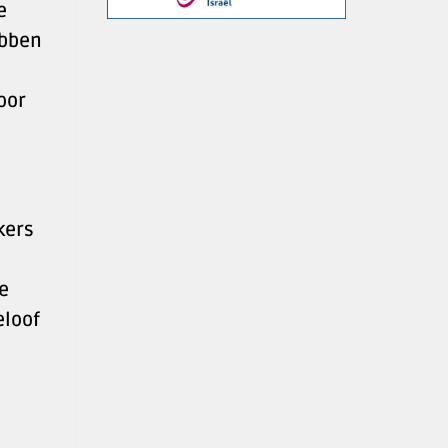
e
ebben
oor
kers
e
eloof