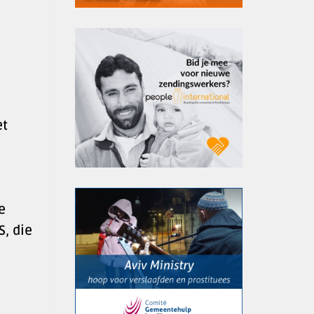
et
e
, die