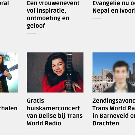
ral
Een vrouwenevent
Evangelie nu o
vol inspiratie,
Nepal en Ivoor
ontmoeting en
geloof
Gratis
Zendingsavon
rhalen
huiskamerconcert
Trans World Ra
van Delise bij Trans
in Barneveld e
World Radio
Drachten