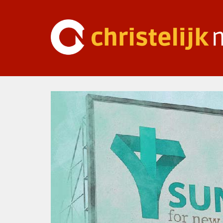
Ga
naar
inhoud