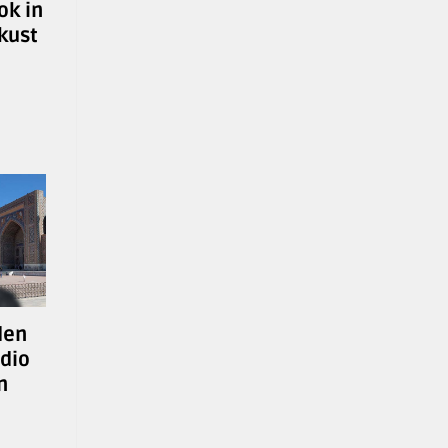
ok in
kust
den
dio
n