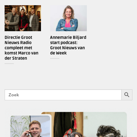
Directie Groot
Annemarie Biljard
Nieuws Radio
start podcast:
compleet met
Groot Nieuws van
komst Marco van
de Week
der Straten
ZOEKK
Zoek
naar: