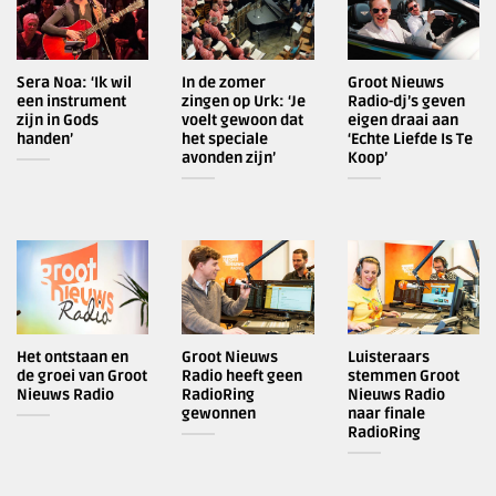
Sera Noa: ‘Ik wil
In de zomer
Groot Nieuws
een instrument
zingen op Urk: ‘Je
Radio-dj’s geven
zijn in Gods
voelt gewoon dat
eigen draai aan
handen’
het speciale
‘Echte Liefde Is Te
avonden zijn’
Koop’
Het ontstaan en
Groot Nieuws
Luisteraars
de groei van Groot
Radio heeft geen
stemmen Groot
Nieuws Radio
RadioRing
Nieuws Radio
gewonnen
naar finale
RadioRing