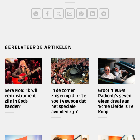
GERELATEERDE ARTIKELEN
Sera Noa: ‘Ik wil
In de zomer
Groot Nieuws
een instrument
zingen op Urk: ‘Je
Radio-dj’s geven
zijn in Gods
voelt gewoon dat
eigen draai aan
handen’
het speciale
‘Echte Liefde Is Te
avonden zijn’
Koop’