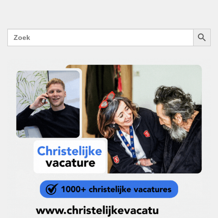
ZOEKK
Zoek
naar: