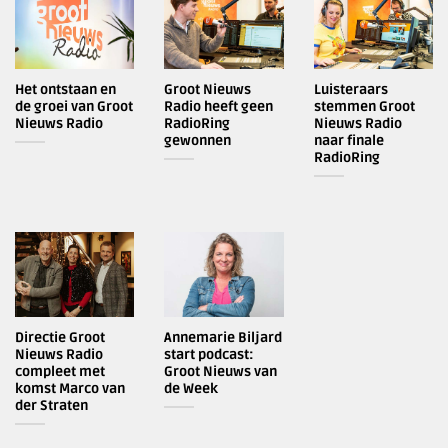
Het ontstaan en
Groot Nieuws
Luisteraars
de groei van Groot
Radio heeft geen
stemmen Groot
Nieuws Radio
RadioRing
Nieuws Radio
gewonnen
naar finale
RadioRing
Directie Groot
Annemarie Biljard
Nieuws Radio
start podcast:
compleet met
Groot Nieuws van
komst Marco van
de Week
der Straten