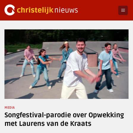
Ga
naar
inhoud
MEDIA
Songfestival-parodie over Opwekking
met Laurens van de Kraats