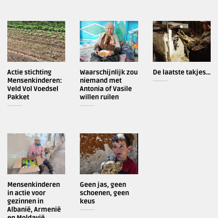
Actie stichting
Waarschijnlijk zou
De laatste takjes…
Mensenkinderen:
niemand met
Veld Vol Voedsel
Antonia of Vasile
Pakket
willen ruilen
Mensenkinderen
Geen jas, geen
in actie voor
schoenen, geen
gezinnen in
keus
Albanië, Armenië
en Moldavië