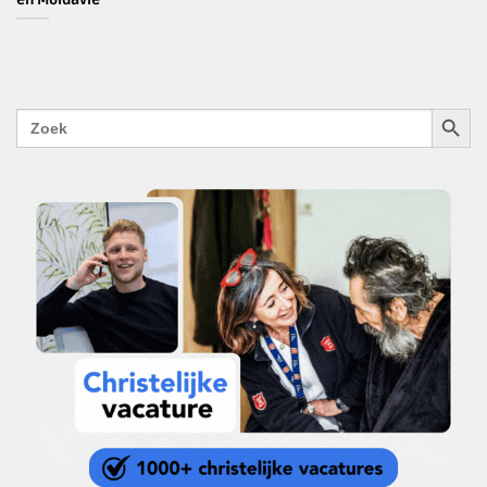
ZOEKK
Zoek
naar: