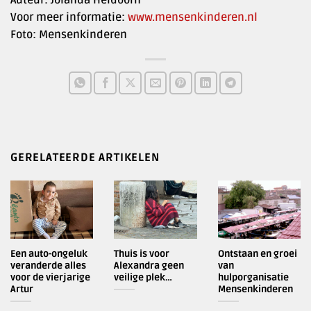
Voor meer informatie:
www.mensenkinderen.nl
Foto: Mensenkinderen
GERELATEERDE ARTIKELEN
Een auto-ongeluk
Thuis is voor
Ontstaan en groei
veranderde alles
Alexandra geen
van
voor de vierjarige
veilige plek…
hulporganisatie
Artur
Mensenkinderen