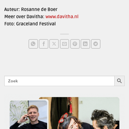
Auteur: Rosanne de Boer
Meer over Davitha:
www.davitha.nl
Foto: Graceland Festival
ZOEKK
Zoek
naar: