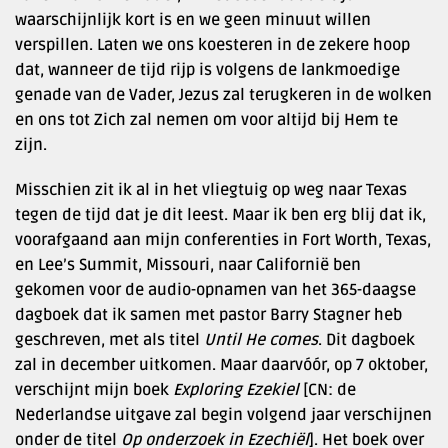
waarschijnlijk kort is en we geen minuut willen
verspillen. Laten we ons koesteren in de zekere hoop
dat, wanneer de tijd rijp is volgens de lankmoedige
genade van de Vader, Jezus zal terugkeren in de wolken
en ons tot Zich zal nemen om voor altijd bij Hem te
zijn.
Misschien zit ik al in het vliegtuig op weg naar Texas
tegen de tijd dat je dit leest. Maar ik ben erg blij dat ik,
voorafgaand aan mijn conferenties in Fort Worth, Texas,
en Lee’s Summit, Missouri, naar Californië ben
gekomen voor de audio-opnamen van het 365-daagse
dagboek dat ik samen met pastor Barry Stagner heb
geschreven, met als titel
Until He comes
. Dit dagboek
zal in december uitkomen. Maar daarvóór, op 7 oktober,
verschijnt mijn boek
Exploring Ezekiel
[CN: de
Nederlandse uitgave zal begin volgend jaar verschijnen
onder de titel
Op onderzoek in Ezechiël
]. Het boek over