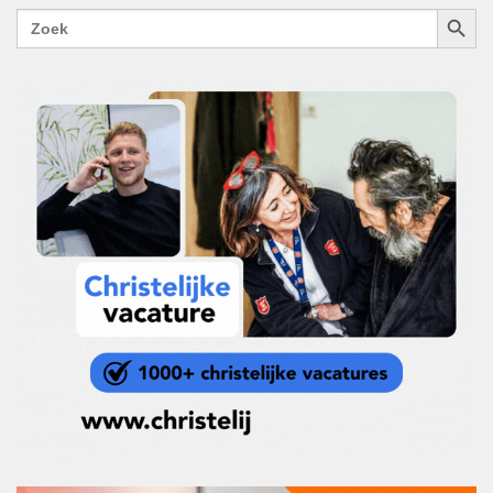
ZOEKK
Zoek
naar: