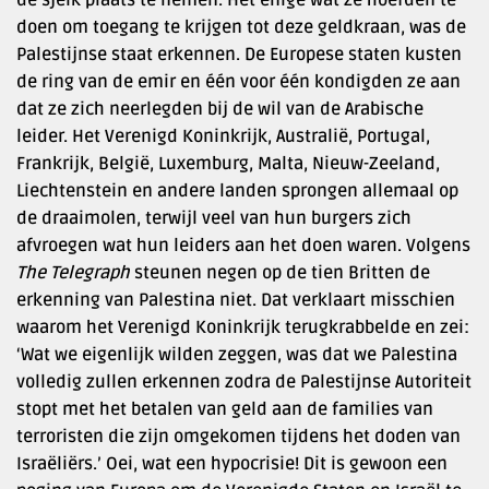
de sjeik plaats te nemen. Het enige wat ze hoefden te
doen om toegang te krijgen tot deze geldkraan, was de
Palestijnse staat erkennen. De Europese staten kusten
de ring van de emir en één voor één kondigden ze aan
dat ze zich neerlegden bij de wil van de Arabische
leider. Het Verenigd Koninkrijk, Australië, Portugal,
Frankrijk, België, Luxemburg, Malta, Nieuw-Zeeland,
Liechtenstein en andere landen sprongen allemaal op
de draaimolen, terwijl veel van hun burgers zich
afvroegen wat hun leiders aan het doen waren. Volgens
The Telegraph
steunen negen op de tien Britten de
erkenning van Palestina niet. Dat verklaart misschien
waarom het Verenigd Koninkrijk terugkrabbelde en zei:
‘Wat we eigenlijk wilden zeggen, was dat we Palestina
volledig zullen erkennen zodra de Palestijnse Autoriteit
stopt met het betalen van geld aan de families van
terroristen die zijn omgekomen tijdens het doden van
Israëliërs.’ Oei, wat een hypocrisie! Dit is gewoon een