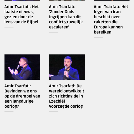
Amir Tsarfati: Het
Amir Tsarfati:
Amir Tsarfati: Het
laatste nieuws,
‘Zonder Gods
leger van Iran
gezien door de
ingrijpen kan dit
beschikt over
lens van de Bijbel
conflict gruwelijk
raketten die
escaleren’
Europa kunnen
bereiken
Amir Tsarfati:
Amir Tsarfati: De
Bevinden we ons
wereld ontwikkelt
op de drempel van
zich richting de in
een langdurige
Ezechiël
oorlog?
voorzegde oorlog