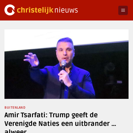
Ga
naar
inhoud
BUITENLAND
Amir Tsarfati: Trump geeft de
Verenigde Naties een uitbrander …
alweer