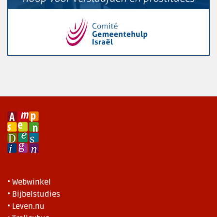
• Webwinkel
• Bijbelstudies
• Leven.nu