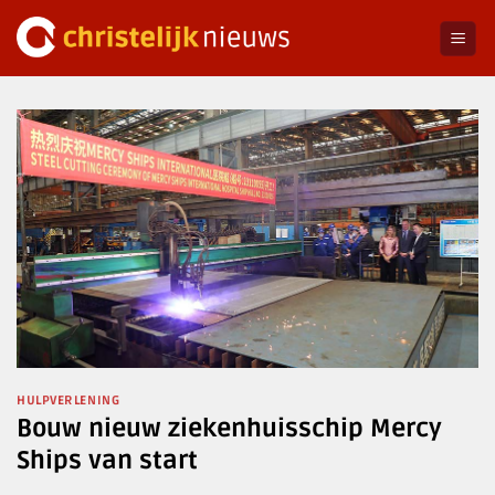
Ga
naar
inhoud
HULPVERLENING
Bouw nieuw ziekenhuisschip Mercy
Ships van start