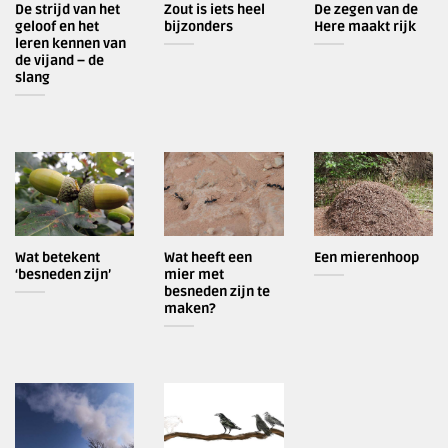
De strijd van het
Zout is iets heel
De zegen van de
geloof en het
bijzonders
Here maakt rijk
leren kennen van
de vijand – de
slang
Wat betekent
Wat heeft een
Een mierenhoop
‘besneden zijn’
mier met
besneden zijn te
maken?