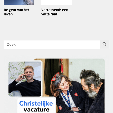
De geur van het
Verrassend: een
leven
witte raaf
ZOEKK
Zoek
naar: