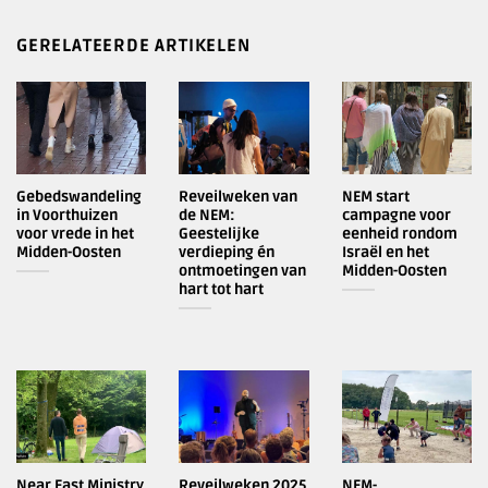
GERELATEERDE ARTIKELEN
Gebedswandeling
Reveilweken van
NEM start
in Voorthuizen
de NEM:
campagne voor
voor vrede in het
Geestelijke
eenheid rondom
Midden-Oosten
verdieping én
Israël en het
ontmoetingen van
Midden-Oosten
hart tot hart
Near East Ministry
Reveilweken 2025
NEM-