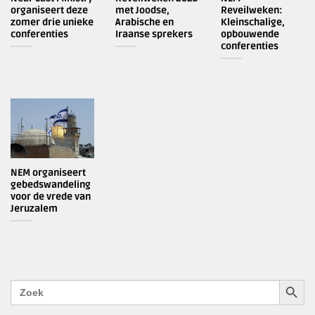
organiseert deze
met Joodse,
Reveilweken:
zomer drie unieke
Arabische en
Kleinschalige,
conferenties
Iraanse sprekers
opbouwende
conferenties
NEM organiseert
gebedswandeling
voor de vrede van
Jeruzalem
ZOEKK
Zoek
naar: