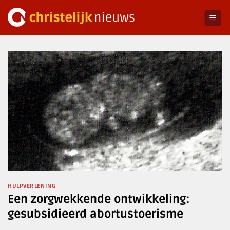
Ga
naar
inhoud
HULPVERLENING
Een zorgwekkende ontwikkeling:
gesubsidieerd abortustoerisme