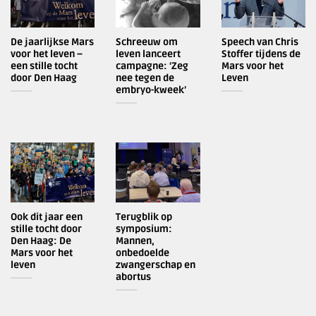
De jaarlijkse Mars
Schreeuw om
Speech van Chris
voor het leven –
leven lanceert
Stoffer tijdens de
een stille tocht
campagne: ‘Zeg
Mars voor het
door Den Haag
nee tegen de
Leven
embryo-kweek’
Ook dit jaar een
Terugblik op
stille tocht door
symposium:
Den Haag: De
Mannen,
Mars voor het
onbedoelde
leven
zwangerschap en
abortus