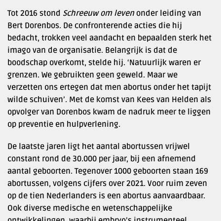
Tot 2016 stond
Schreeuw om leven
onder leiding van
Bert Dorenbos. De confronterende acties die hij
bedacht, trokken veel aandacht en bepaalden sterk het
imago van de organisatie. Belangrijk is dat de
boodschap overkomt, stelde hij. ‘Natuurlijk waren er
grenzen. We gebruikten geen geweld. Maar we
verzetten ons ertegen dat men abortus onder het tapijt
wilde schuiven’. Met de komst van Kees van Helden als
opvolger van Dorenbos kwam de nadruk meer te liggen
op preventie en hulpverlening.
De laatste jaren ligt het aantal abortussen vrijwel
constant rond de 30.000 per jaar, bij een afnemend
aantal geboorten. Tegenover 1000 geboorten staan 169
abortussen, volgens cijfers over 2021. Voor ruim zeven
op de tien Nederlanders is een abortus aanvaardbaar.
Ook diverse medische en wetenschappelijke
ontwikkelingen, waarbij embryo’s instrumenteel