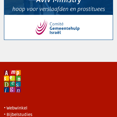
• Webwinkel
• Bijbelstudies