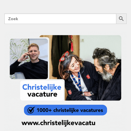
ZOEKK
Zoek
naar: