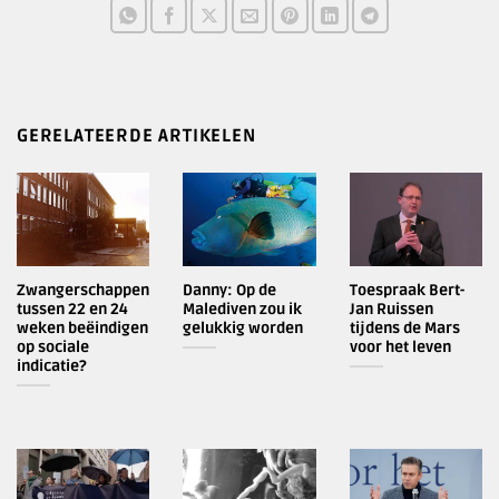
GERELATEERDE ARTIKELEN
Zwangerschappen
Danny: Op de
Toespraak Bert-
tussen 22 en 24
Malediven zou ik
Jan Ruissen
weken beëindigen
gelukkig worden
tijdens de Mars
op sociale
voor het leven
indicatie?