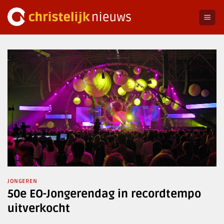
Ga
naar
inhoud
JONGEREN
50e EO-Jongerendag in recordtempo
uitverkocht