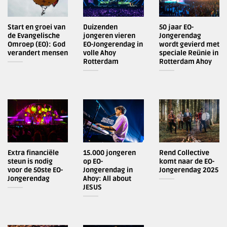
Start en groei van
Duizenden
50 jaar EO-
de Evangelische
jongeren vieren
Jongerendag
Omroep (EO): God
EO-Jongerendag in
wordt gevierd met
verandert mensen
volle Ahoy
speciale Reünie in
Rotterdam
Rotterdam Ahoy
Extra financiële
15.000 jongeren
Rend Collective
steun is nodig
op EO-
komt naar de EO-
voor de 50ste EO-
Jongerendag in
Jongerendag 2025
Jongerendag
Ahoy: All about
JESUS