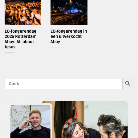
EO-jongerendag
EO-Jongerendag in
2025 Rotterdam
een uitverkocht
Ahoy: All about
Ahoy
Jesus
ZOEKK
Zoek
naar: