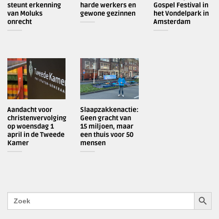
steunt erkenning
harde werkers en
Gospel Festival in
van Moluks
gewone gezinnen
het Vondelpark in
onrecht
Amsterdam
Aandacht voor
Slaapzakkenactie:
christenvervolging
Geen gracht van
op woensdag 1
15 miljoen, maar
april in de Tweede
een thuis voor 50
Kamer
mensen
ZOEKK
Zoek
naar: