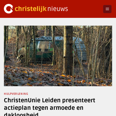
Ga
naar
inhoud
HULPVERLENING
ChristenUnie Leiden presenteert
actieplan tegen armoede en
dakloosheid