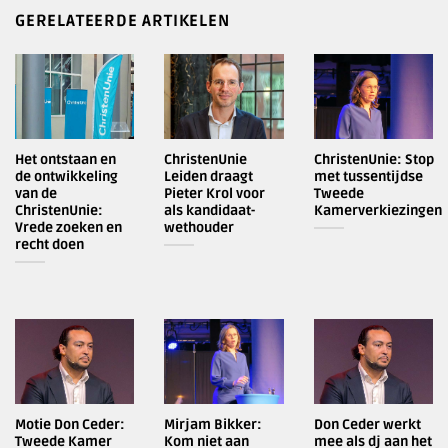
GERELATEERDE ARTIKELEN
Het ontstaan en
ChristenUnie
ChristenUnie: Stop
de ontwikkeling
Leiden draagt
met tussentijdse
van de
Pieter Krol voor
Tweede
ChristenUnie:
als kandidaat-
Kamerverkiezingen
Vrede zoeken en
wethouder
recht doen
Motie Don Ceder:
Mirjam Bikker:
Don Ceder werkt
Tweede Kamer
Kom niet aan
mee als dj aan het