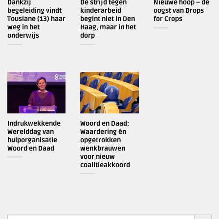
Dankzij
De strijd tegen
Nieuwe hoop – de
begeleiding vindt
kinderarbeid
oogst van Drops
Tousiane (13) haar
begint niet in Den
for Crops
weg in het
Haag, maar in het
onderwijs
dorp
Indrukwekkende
Woord en Daad:
Werelddag van
Waardering én
hulporganisatie
opgetrokken
Woord en Daad
wenkbrauwen
voor nieuw
coalitieakkoord
ZOEKK
Zoek