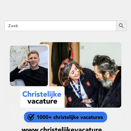
ZOEKK
Zoek
naar: