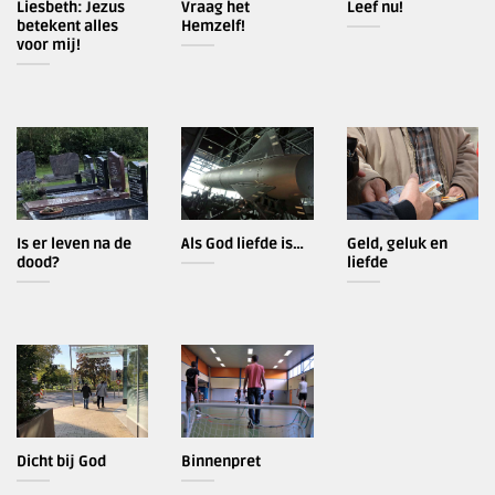
Liesbeth: Jezus
Vraag het
Leef nu!
betekent alles
Hemzelf!
voor mij!
Is er leven na de
Als God liefde is…
Geld, geluk en
dood?
liefde
Dicht bij God
Binnenpret