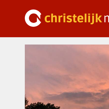
Ga
naar
inhoud