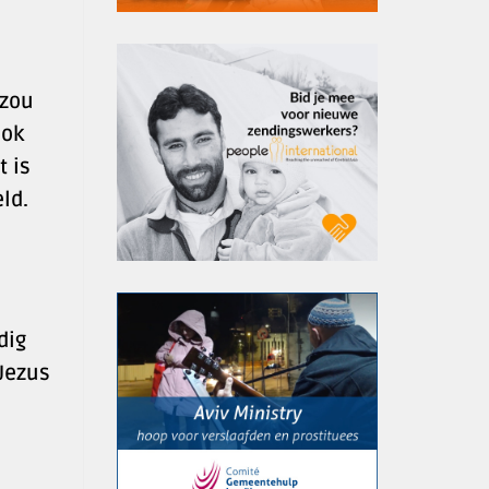
 zou
ook
t is
ld.
dig
Jezus