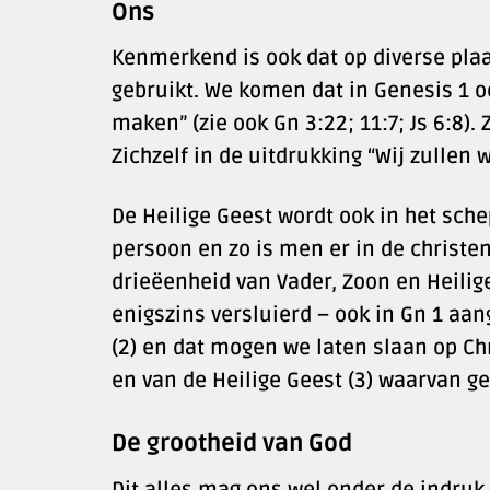
Ons
Kenmerkend is ook dat op diverse plaa
gebruikt. We komen dat in Genesis 1 o
maken” (zie ook Gn 3:22; 11:7; Js 6:8)
Zichzelf in de uitdrukking “Wij zullen 
De Heilige Geest wordt ook in het sche
persoon en zo is men er in de christ
drieëenheid van Vader, Zoon en Heilige
enigszins versluierd – ook in Gn 1 aan
(2) en dat mogen we laten slaan op Ch
en van de Heilige Geest (3) waarvan g
De grootheid van God
Dit alles mag ons wel onder de indruk