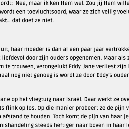
ordt: ‘Nee, maar ik ken Hem wel. Zou jij Hem will
 wordt een toevluchtsoord, waar ze zich veilig voelt
t… dat doet ze niet.
 uit, haar moeder is dan al een paar jaar vertrokk
t liefdevol door zijn ouders opgenomen. Maar als 
m te trouwen, verongelukt Eddy. Jane verliest zijn
aal nog niet genoeg is wordt ze door Eddy’s oude
Jane op het vliegtuig naar Israël. Daar werkt ze ov
ts flink op los. Op die manier probeert ze de pijn 
 afstand te houden. Toch komt de pijn van haar j
mishandeling steeds heftiger naar boven in haar l