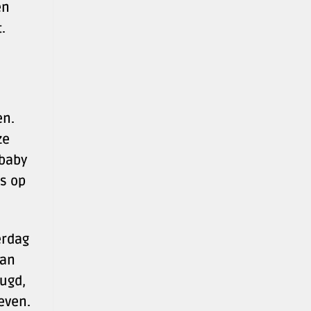
en
.
en.
ze
 baby
rs op
erdag
van
eugd,
even.