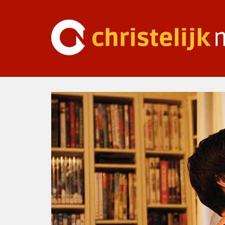
Ga
naar
inhoud