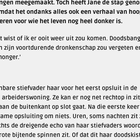
 dingen meegemaakt. Toch heeft Jane de stap ge
dat het ondanks alles ook een verhaal van hoop
ren voor wie het leven nog heel donker is.
it wist of ik er ooit weer uit zou komen. Doodsban
 in zijn voortdurende dronkenschap zou vergeten e
honger.’
nbare stiefvader haar voor het eerst opsluit in de
 arbeiderswoning. Ze kan er nog net rechtop in zit
aan de buitenkant op slot gaat. Na die eerste keer
ame opsluiting om niets. Uren, soms nachten zit 
chts de dreigende echo van haar stiefvaders woor
ote bijtende spinnen zit. Of dat dit haar doodskist