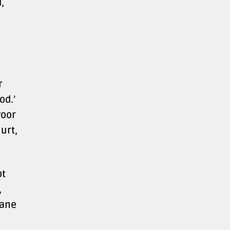
,
r
od.’
voor
urt,
pt
,
Jane