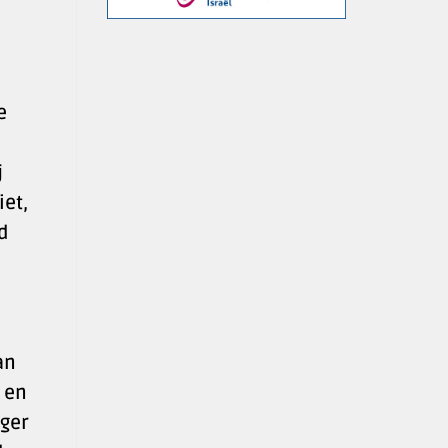
e
j
iet,
d
an
 en
nger