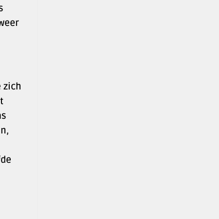
s
 weer
 zich
t
as
n,
fde