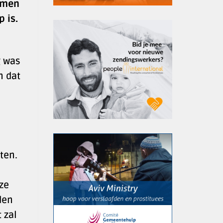
nomen
 is.
g was
n dat
ten.
ze
den
 zal