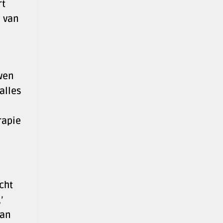
rt
d van
uwen
alles
rapie
cht
’
van