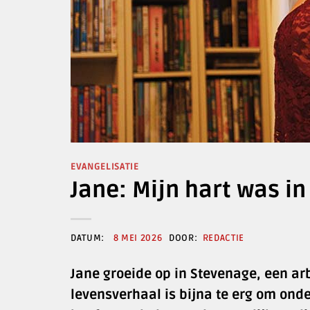
EVANGELISATIE
Jane: Mijn hart was i
8 MEI 2026
REDACTIE
Jane groeide op in Stevenage, een a
levensverhaal is bijna te erg om ond