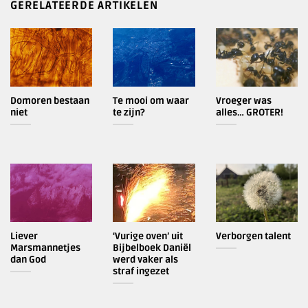
GERELATEERDE ARTIKELEN
Domoren bestaan
Te mooi om waar
Vroeger was
niet
te zijn?
alles… GROTER!
Liever
‘Vurige oven’ uit
Verborgen talent
Marsmannetjes
Bijbelboek Daniël
dan God
werd vaker als
straf ingezet