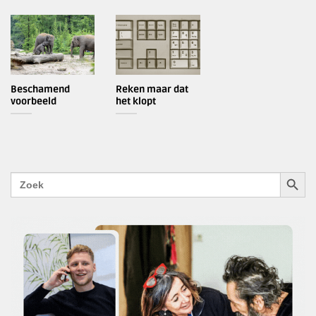
Beschamend
Reken maar dat
voorbeeld
het klopt
ZOEKK
Zoek
naar: