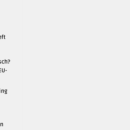
eft
sch?
EU-
ing
en