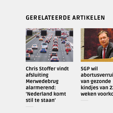
GERELATEERDE ARTIKELEN
Chris Stoffer vindt
SGP wil
afsluiting
abortusverru
Merwedebrug
van gezonde
alarmerend:
kindjes van 2
‘Nederland komt
weken voork
stil te staan’