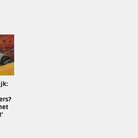
jk:
ers?
met
’