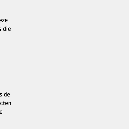
eze
s die
s de
ecten
e