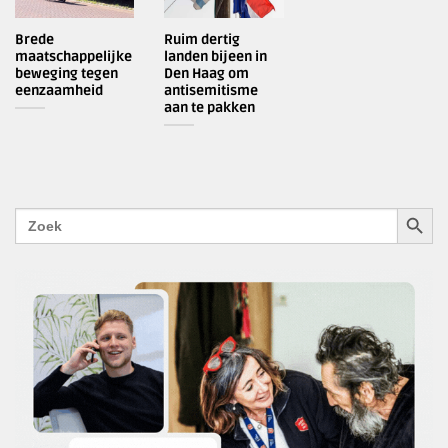
Brede
Ruim dertig
maatschappelijke
landen bijeen in
beweging tegen
Den Haag om
eenzaamheid
antisemitisme
aan te pakken
ZOEKK
Zoek
naar: