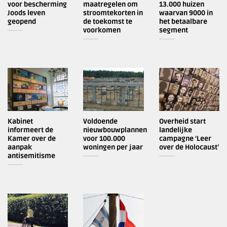
voor bescherming
maatregelen om
13.000 huizen
Joods leven
stroomtekorten in
waarvan 9000 in
geopend
de toekomst te
het betaalbare
voorkomen
segment
Kabinet
Voldoende
Overheid start
informeert de
nieuwbouwplannen
landelijke
Kamer over de
voor 100.000
campagne ‘Leer
aanpak
woningen per jaar
over de Holocaust’
antisemitisme