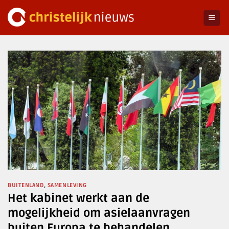
Ga
naar
inhoud
BUITENLAND
,
SAMENLEVING
Het kabinet werkt aan de
mogelijkheid om asielaanvragen
buiten Europa te behandelen