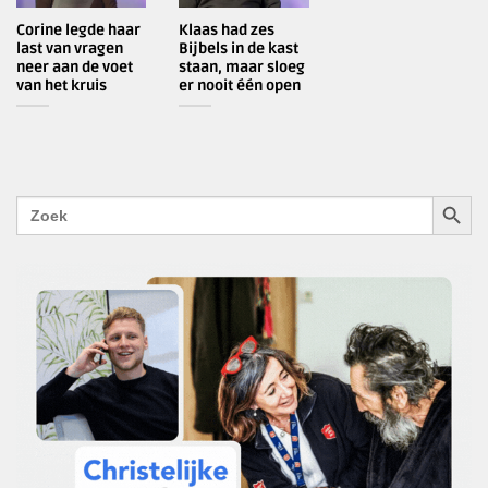
Corine legde haar
Klaas had zes
last van vragen
Bijbels in de kast
neer aan de voet
staan, maar sloeg
van het kruis
er nooit één open
ZOEKK
Zoek
naar: