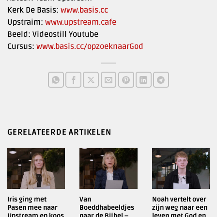
Kerk De Basis:
www.basis.cc
Upstraim:
www.upstream.cafe
Beeld: Videostill Youtube
Cursus:
www.basis.cc/opzoeknaarGod
GERELATEERDE ARTIKELEN
Iris ging met
Van
Noah vertelt over
Pasen mee naar
Boeddhabeeldjes
zijn weg naar een
Upstream en koos
naar de Bijbel –
leven met God en