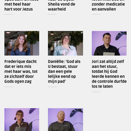
met heel haar
Sheila vond de
zonder medicatie
hart voor Jezus
waarheid
en aanvallen
Frederique dacht
Daniëlle: ‘God als
Jori zat altijd zelf
dat er iets mis
U bestaat, stuur
aan het stuur,
met haar was, tot
dan een gele
totdat hij God
ze zichzelf door
lelijke eend op
leerde kennen en
Gods ogen zag
mijn pad’
de controle durfde
los te laten