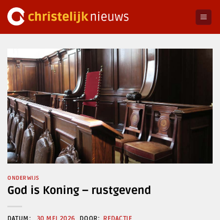
Ga
naar
inhoud
ONDERWIJS
God is Koning – rustgevend
30 MEI 2026
REDACTIE