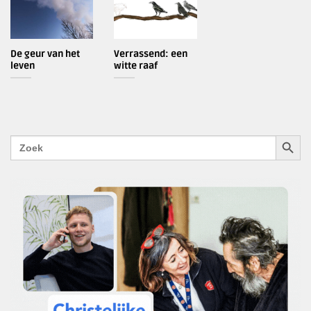
De geur van het
Verrassend: een
leven
witte raaf
ZOEKK
Zoek
naar: