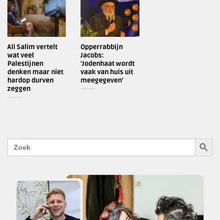
Ali Salim vertelt
Opperrabbijn
wat veel
Jacobs:
Palestijnen
‘Jodenhaat wordt
denken maar niet
vaak van huis uit
hardop durven
meegegeven’
zeggen
ZOEKK
Zoek
naar: