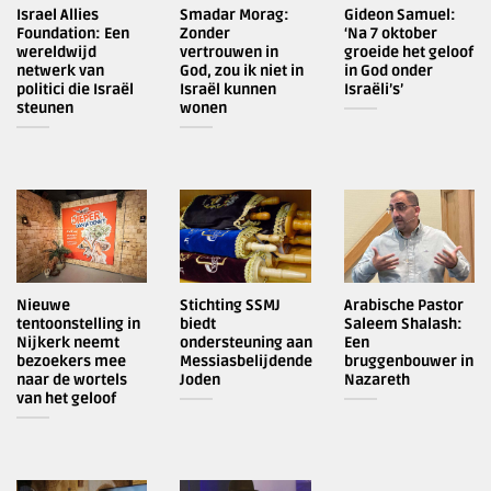
Israel Allies
Smadar Morag:
Gideon Samuel:
Foundation: Een
Zonder
‘Na 7 oktober
wereldwijd
vertrouwen in
groeide het geloof
netwerk van
God, zou ik niet in
in God onder
politici die Israël
Israël kunnen
Israëli’s’
steunen
wonen
Nieuwe
Stichting SSMJ
Arabische Pastor
tentoonstelling in
biedt
Saleem Shalash:
Nijkerk neemt
ondersteuning aan
Een
bezoekers mee
Messiasbelijdende
bruggenbouwer in
naar de wortels
Joden
Nazareth
van het geloof