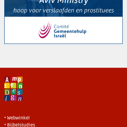
• Webwinkel
• Bijbelstudies