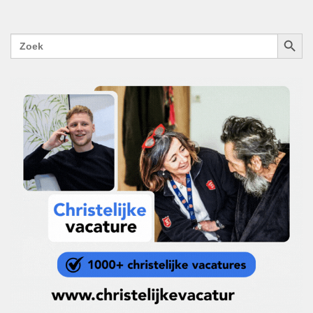
ZOEKK
Zoek
naar: