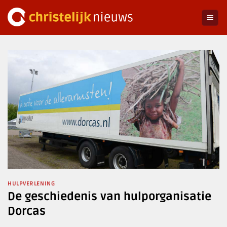
Ga
naar
inhoud
HULPVERLENING
De geschiedenis van hulporganisatie
Dorcas