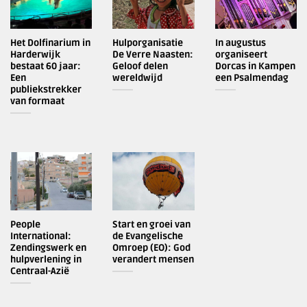
Het Dolfinarium in
Hulporganisatie
In augustus
Harderwijk
De Verre Naasten:
organiseert
bestaat 60 jaar:
Geloof delen
Dorcas in Kampen
Een
wereldwijd
een Psalmendag
publiekstrekker
van formaat
People
Start en groei van
International:
de Evangelische
Zendingswerk en
Omroep (EO): God
hulpverlening in
verandert mensen
Centraal-Azië