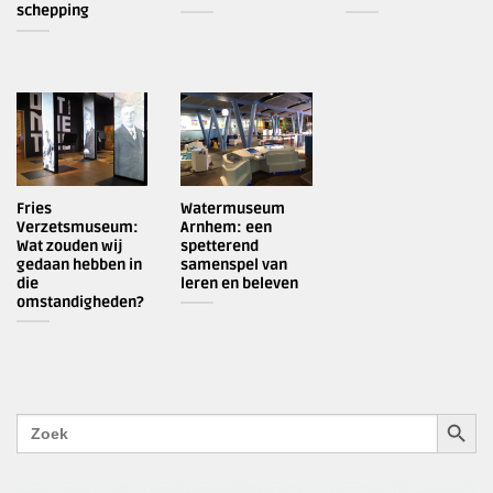
schepping
Fries
Watermuseum
Verzetsmuseum:
Arnhem: een
Wat zouden wij
spetterend
gedaan hebben in
samenspel van
die
leren en beleven
omstandigheden?
ZOEKK
Zoek
naar: