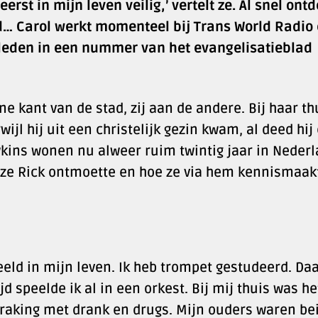
erst in mijn leven veilig,’ vertelt ze. Al snel ontd
d… Carol werkt momenteel bij Trans World Radio
eleden in een nummer van het evangelisatieblad
ne kant van de stad, zij aan de andere. Bij haar th
ijl hij uit een christelijk gezin kwam, al deed hij 
wkins wonen nu alweer ruim twintig jaar in Nederl
at ze Rick ontmoette en hoe ze via hem kennismaak
peeld in mijn leven. Ik heb trompet gestudeerd. Da
jd speelde ik al in een orkest. Bij mij thuis was he
nraking met drank en drugs. Mijn ouders waren be