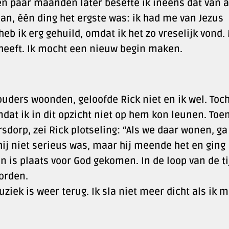
en paar maanden later besefte ik ineens dat van a
an, één ding het ergste was: ik had me van Jezus
eb ik erg gehuild, omdat ik het zo vreselijk vond.
n heeft. Ik mocht een nieuw begin maken.
ouders woonden, geloofde Rick niet en ik wel. Toc
dat ik in dit opzicht niet op hem kon leunen. Toe
sdorp, zei Rick plotseling: “Als we daar wonen, ga
 hij niet serieus was, maar hij meende het en ging
 is plaats voor God gekomen. In de loop van de ti
orden.
ziek is weer terug. Ik sla niet meer dicht als ik 