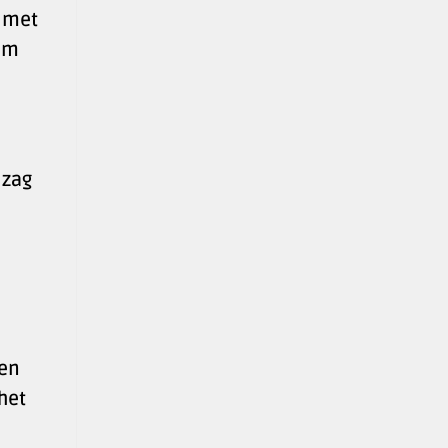
t met
om
 zag
gen
het