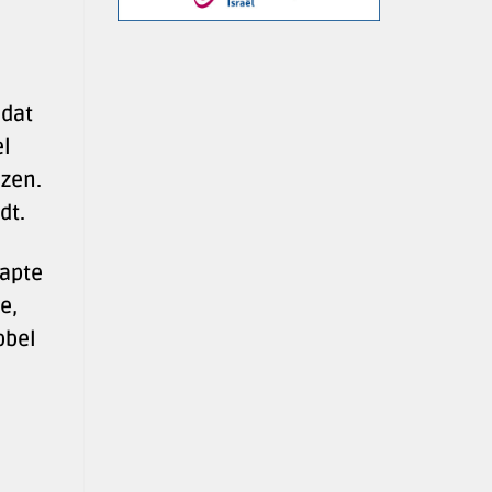
odat
el
nzen.
dt.
tapte
e,
bbel