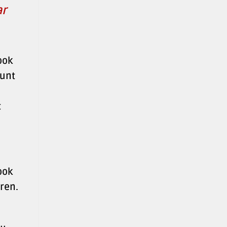
ar
ook
kunt
t
ook
eren.