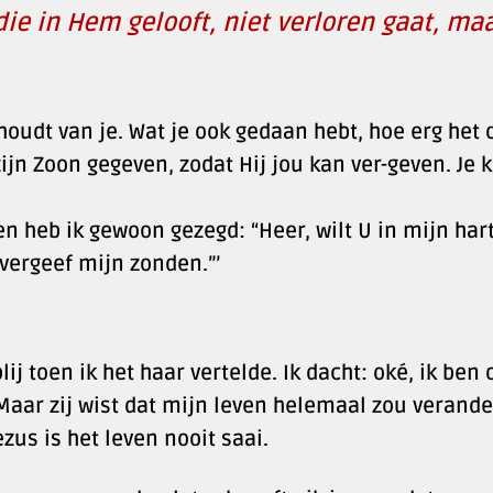
ie in Hem gelooft, niet verloren gaat, ma
houdt van je. Wat je ook gedaan hebt, hoe erg het 
 zijn Zoon gegeven, zodat Hij jou kan ver-geven. Je 
en heb ik gewoon gezegd: “Heer, wilt U in mijn har
vergeef mijn zonden.”’
j toen ik het haar vertelde. Ik dacht: oké, ik ben 
. Maar zij wist dat mijn leven helemaal zou verand
ezus is het leven nooit saai.