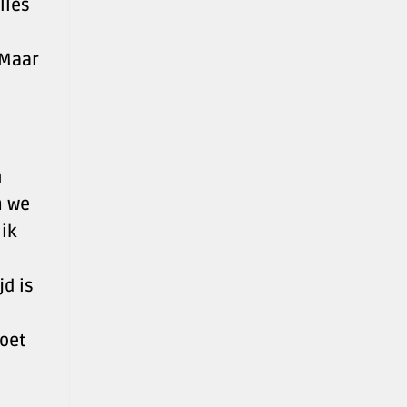
lles
 Maar
h
n we
 ik
jd is
moet