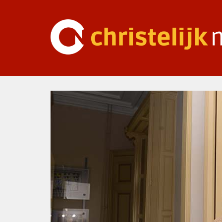
Ga
naar
inhoud