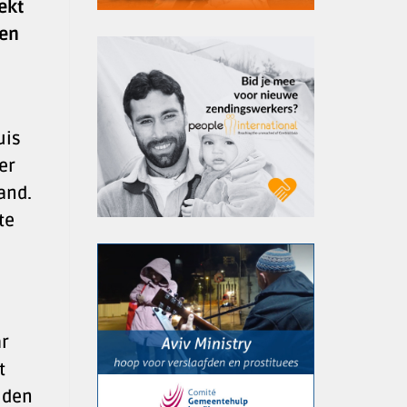
ekt
 en
uis
er
and.
te
ar
t
iden