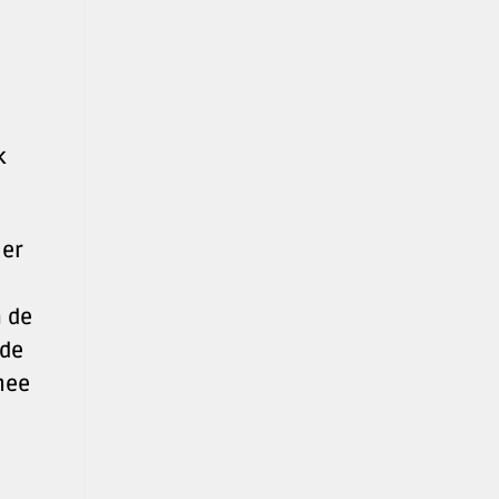
k
 er
m de
 de
nee