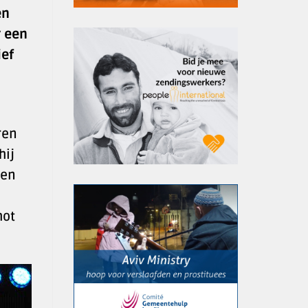
en
r een
ief
ren
hij
den
hot