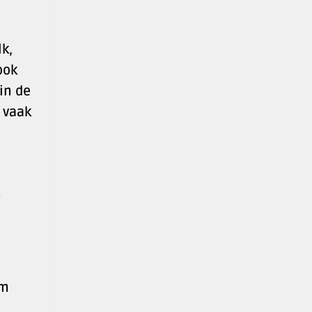
k,
ook
in de
 vaak
am