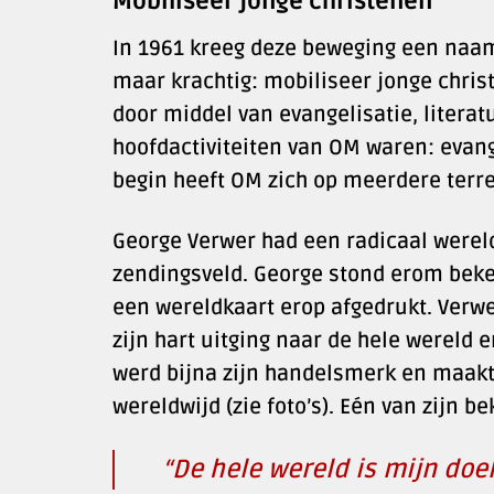
Mobiliseer jonge christenen
In 1961 kreeg deze beweging een naam
maar krachtig: mobiliseer jonge chris
door middel van evangelisatie, literat
hoofdactiviteiten van OM waren: evang
begin heeft OM zich op meerdere terre
George Verwer had een radicaal wereld
zendingsveld. George stond erom beken
een wereldkaart erop afgedrukt. Verwe
zijn hart uitging naar de hele wereld 
werd bijna zijn handelsmerk en maakt
wereldwijd (zie foto’s). Eén van zijn b
“De hele wereld is mijn doe