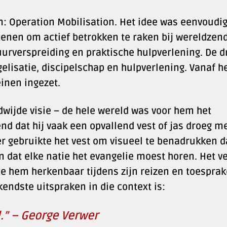
: Operation Mobilisation. Het idee was eenvoudi
tenen om actief betrokken te raken bij wereldzen
uurverspreiding en praktische hulpverlening. De d
elisatie, discipelschap en hulpverlening. Vanaf h
inen ingezet.
wijde visie – de hele wereld was voor hem het
d dat hij vaak een opvallend vest of jas droeg m
r gebruikte het vest om visueel te benadrukken d
en dat elke natie het evangelie moest horen. Het v
e hem herkenbaar tijdens zijn reizen en toespra
ekendste uitspraken in die context is:
l.” – George Verwer