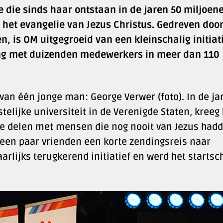
ie die sinds haar ontstaan in de jaren 50 miljoen
het evangelie van Jezus Christus. Gedreven doo
n, is OM uitgegroeid van een kleinschalig initiat
ng met duizenden medewerkers in meer dan 110
van één jonge man: George Verwer (foto). In de ja
stelijke universiteit in de Verenigde Staten, kreeg 
te delen met mensen die nog nooit van Jezus had
 een paar vrienden een korte zendingsreis naar
aarlijks terugkerend initiatief en werd het startsc