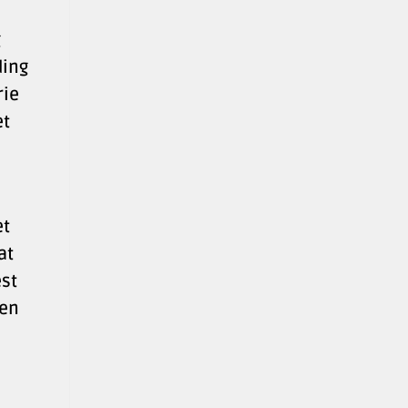
g
ding
rie
et
et
at
est
ken