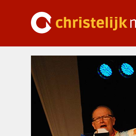
Ga
naar
inhoud